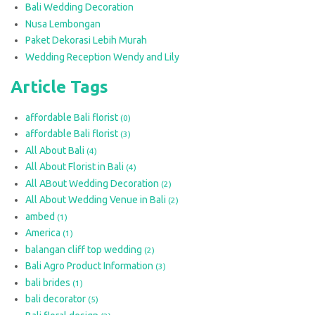
Bali Wedding Decoration
Nusa Lembongan
Paket Dekorasi Lebih Murah
Wedding Reception Wendy and Lily
Article Tags
affordable Bali florist
(0)
affordable Bali florist
(3)
All About Bali
(4)
All About Florist in Bali
(4)
All ABout Wedding Decoration
(2)
All About Wedding Venue in Bali
(2)
ambed
(1)
America
(1)
balangan cliff top wedding
(2)
Bali Agro Product Information
(3)
bali brides
(1)
bali decorator
(5)