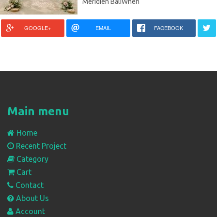
Méridien BaliWhen
GOOGLE+
EMAIL
FACEBOOK
Main menu
Home
Recent Project
Category
Cart
Contact
About Us
Account